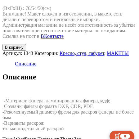
(ВхГхШ) : 76/54/50(см)
Внимание! Макет сложен в изготовлении, в макете есть
детали с переворотом и несквозные выборки.
Администрация магазина не несёт ответственность за убытки
пользователя при несоответствие материалов ожиданиям.
Ссылка на пост в
ВКонтакте
Количество
В корзину
товара
Артикул:
1343
Категории:
Кресло, стул, табурет
,
МАКЕТЫ
Складной
стул
Описание
Описание
-Материал: фанера, ламинированная фанера, мдф;
-Созданы файлы формата DXF, CDR, PDF.
-Рекомендуемый диаметр фрезы для раскроя фанеры не более
6мм
-Варианты раскроя:
только подетальный раскрой
🛒
0