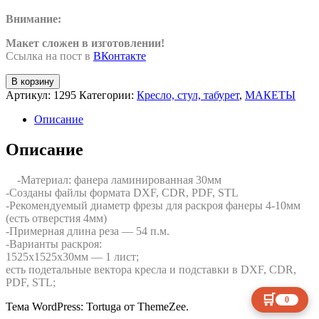
Внимание:
Макет сложен в изготовлении!
Ссылка на пост в
ВКонтакте
Количество
В корзину
товара
Артикул:
1295
Категории:
Кресло, стул, табурет
,
МАКЕТЫ
Кресло-
качалка
Описание
и
подставка
Описание
-Материал: фанера ламинированная 30мм
-Созданы файлы формата DXF, CDR, PDF, STL
-Рекомендуемый диаметр фрезы для раскроя фанеры 4-10мм
(есть отверстия 4мм)
-Примерная длина реза — 54 п.м.
-Варианты раскроя:
1525х1525х30мм — 1 лист;
есть подетальные вектора кресла и подставки в DXF, CDR,
PDF, STL;
🛒
0
Тема WordPress: Tortuga от ThemeZee.