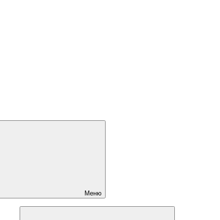
Меню
Развернуть
дочернее